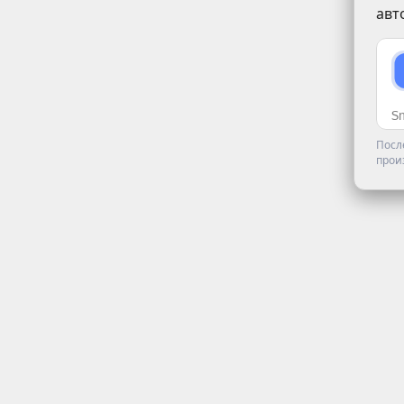
авт
Посл
прои