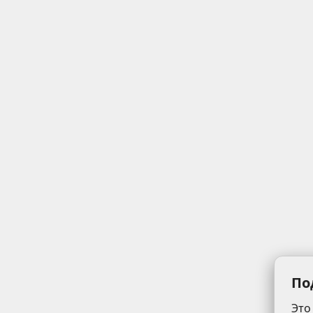
По
Это