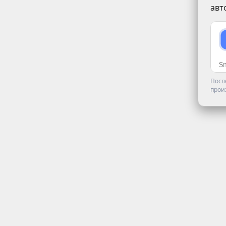
авт
Посл
прои