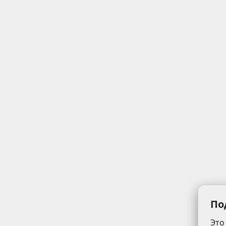
По
Это