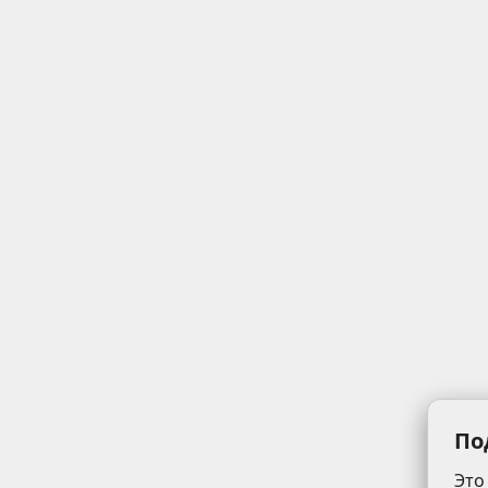
По
Это