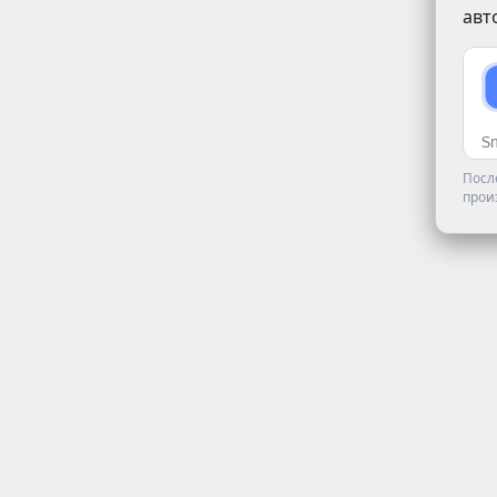
авт
Посл
прои