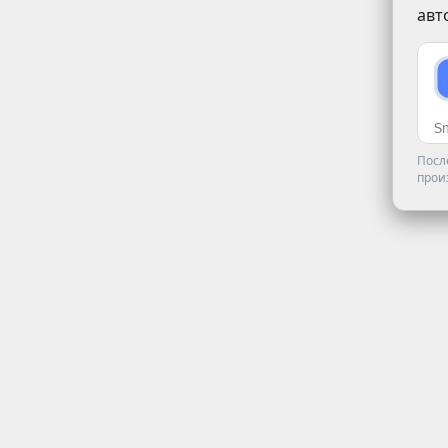
авт
Посл
прои