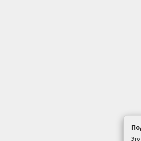
По
Это