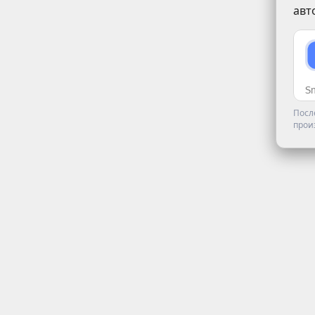
авт
Посл
прои