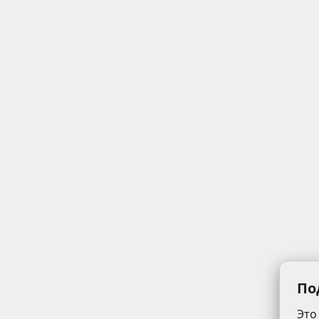
По
Это