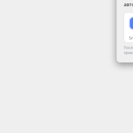
авт
Посл
прои