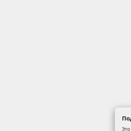
По
Это