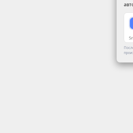
авт
Посл
прои