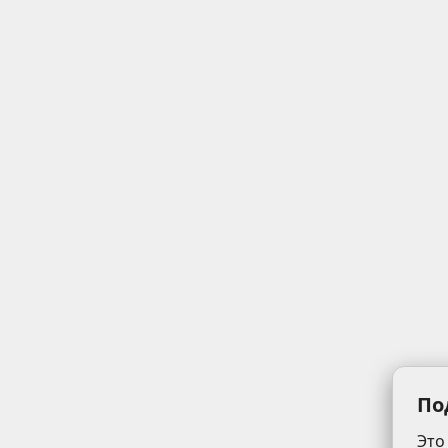
По
Это