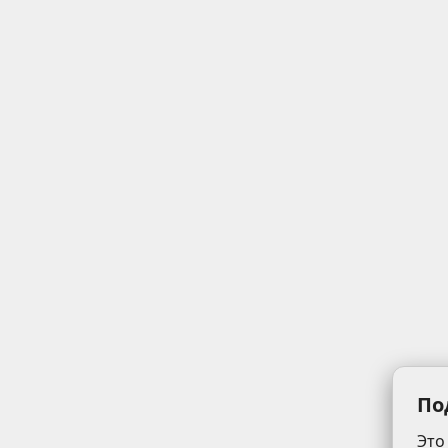
По
Это