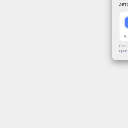
авт
Посл
прои