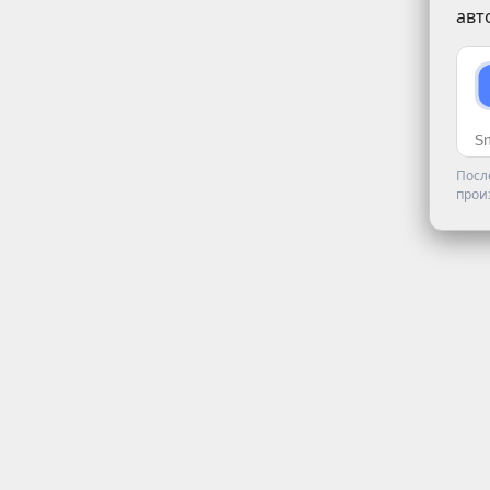
авт
Посл
прои