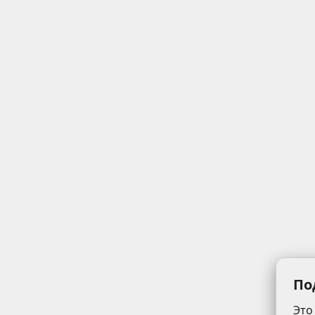
По
Это